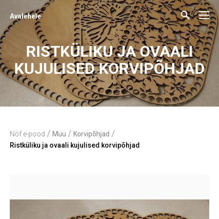
Avalehele
RISTKÜLIKU JA OVAALI
KUJULISED KORVIPÕHJAD
/
/
/
Nöf e-pood
Muu
Korvipõhjad
Ristküliku ja ovaali kujulised korvipõhjad