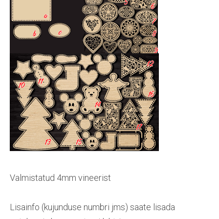
Valmistatud 4mm vineerist
Lisainfo (kujunduse numbri jms) saate lisada