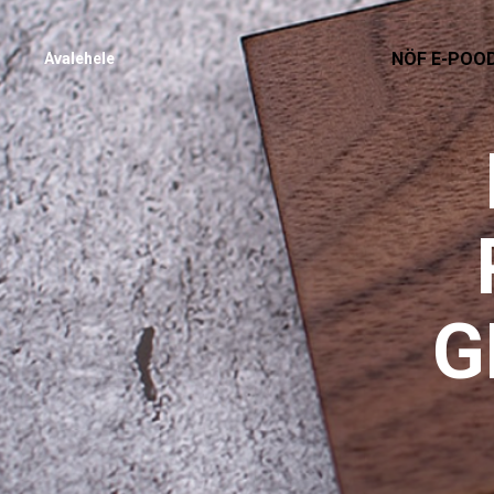
NÖF E-POO
Avalehele
G