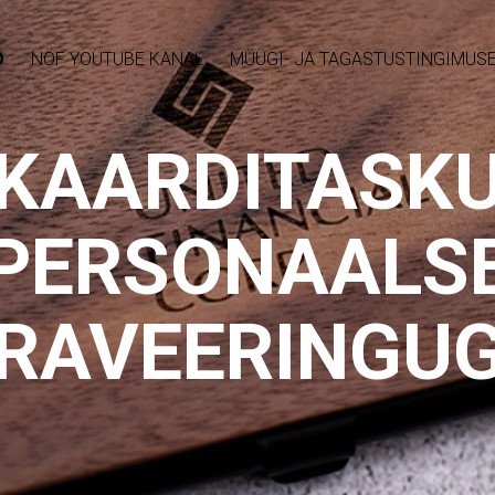
D
NÖF YOUTUBE KANAL
MÜÜGI- JA TAGASTUSTINGIMUS
KAARDITASK
PERSONAALS
RAVEERINGU