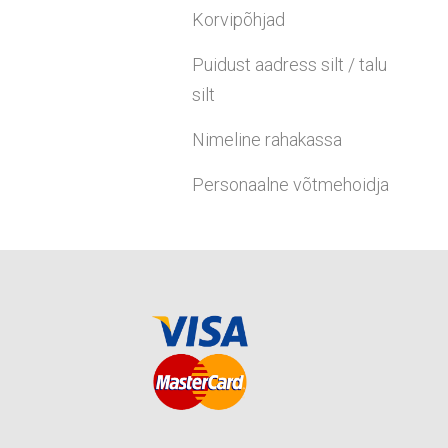
Korvipõhjad
Puidust aadress silt / talu
silt
Nimeline rahakassa
Personaalne võtmehoidja