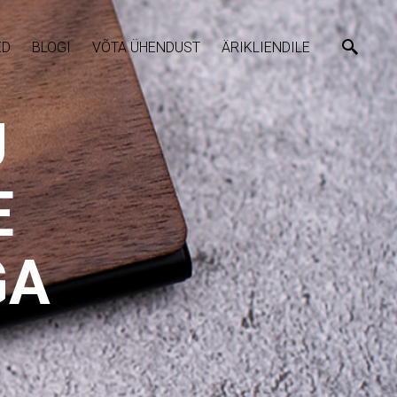
ED
BLOGI
VÕTA ÜHENDUST
ÄRIKLIENDILE
U
E
GA