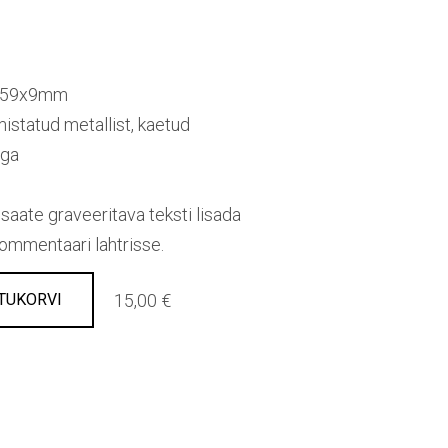
3x59x9mm
istatud metallist, kaetud
iga
 saate graveeritava teksti lisada
ommentaari lahtrisse.
15,00 €
TUKORVI