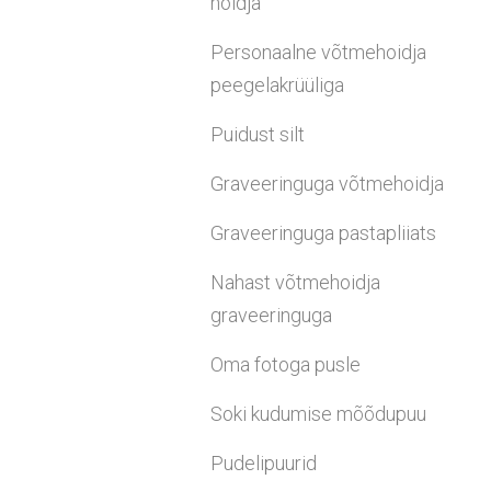
hoidja
Personaalne võtmehoidja
peegelakrüüliga
Puidust silt
Graveeringuga võtmehoidja
Graveeringuga pastapliiats
Nahast võtmehoidja
graveeringuga
Oma fotoga pusle
Soki kudumise mõõdupuu
Pudelipuurid