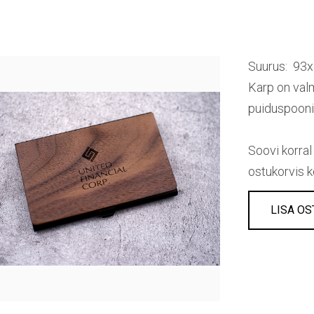
Suurus: 9
Karp on valm
puiduspoon
Soovi korral
ostukorvis k
LISA OS