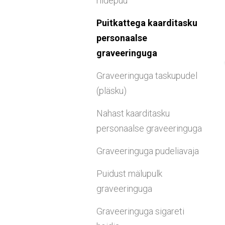
riidepuu
Puitkattega kaarditasku
personaalse
graveeringuga
Graveeringuga taskupudel
(pläsku)
Nahast kaarditasku
personaalse graveeringuga
Graveeringuga pudeliavaja
Puidust mälupulk
graveeringuga
Graveeringuga sigareti