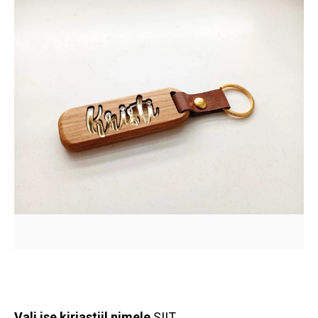
Vali ise kirjastiil nimele
SIIT