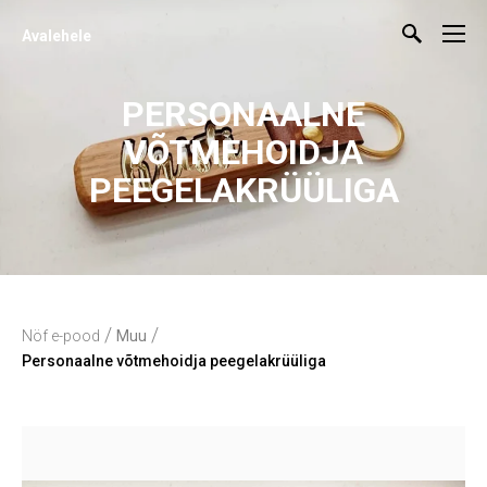
Avalehele
PERSONAALNE
VÕTMEHOIDJA
PEEGELAKRÜÜLIGA
/
/
Nöf e-pood
Muu
Personaalne võtmehoidja peegelakrüüliga