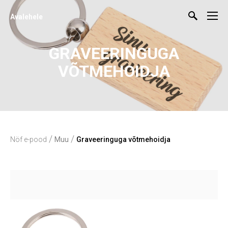
Avalehele
GRAVEERINGUGA
VÕTMEHOIDJA
/
/
Nöf e-pood
Muu
Graveeringuga võtmehoidja