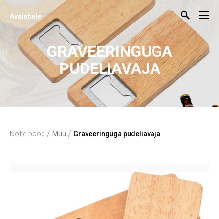
Avalehele
GRAVEERINGUGA
PUDELIAVAJA
/
/
Nöf e-pood
Muu
Graveeringuga pudeliavaja