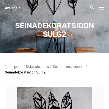
Avalehele
SEINADEKORATSIOON
SULG2
/
/
/
Nöf e-pood
Dekoratsioonid
Seinadekoratsioonid
Seinadekoratsioon Sulg2