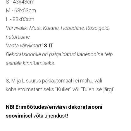
S - 43x43cm
M - 63x63cm
L - 83x83cm
Värvivalik: Must, Kuldne, Hõbedane, Rose gold,
naturaalne
Vaata värvikaarti
SIIT
Dekoratsioonile on paigaldatud kahepoolne teip
seinale kinnitamiseks.
S, M ja L suurus pakiautomaati ei mahu, vali
kohaletoimetamiseks "Kuller" või "Tulen ise järgi".
NB! Erimõõtudes/erivärvi dekoratsiooni
soovimisel
võta ühendust!