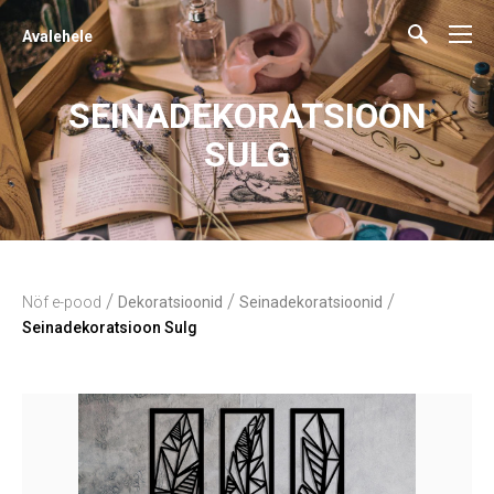
Avalehele
SEINADEKORATSIOON
SULG
/
/
/
Nöf e-pood
Dekoratsioonid
Seinadekoratsioonid
Seinadekoratsioon Sulg