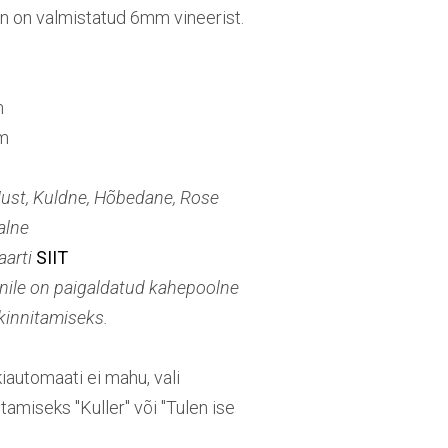
n on valmistatud 6mm vineerist.
m
m
Must, Kuldne, Hõbedane, Rose
alne
aarti
SIIT
nile on paigaldatud kahepoolne
 kinnitamiseks.
iautomaati ei mahu, vali
amiseks "Kuller" või "Tulen ise