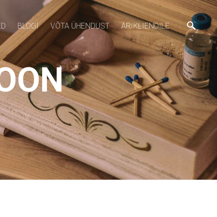
ED
BLOGI
VÕTA ÜHENDUST
ÄRIKLIENDILE
IOON