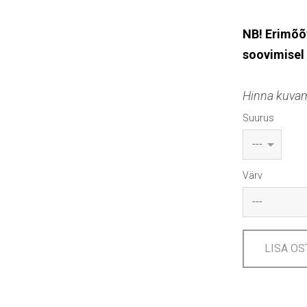
NB! Erimõõ
soovimisel
Hinna kuvami
Suurus
Värv
LISA OS