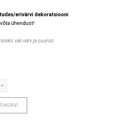
tudes/erivärvi dekoratsiooni
võta ühendust!
seks vali värv ja suurus
TUKORVI