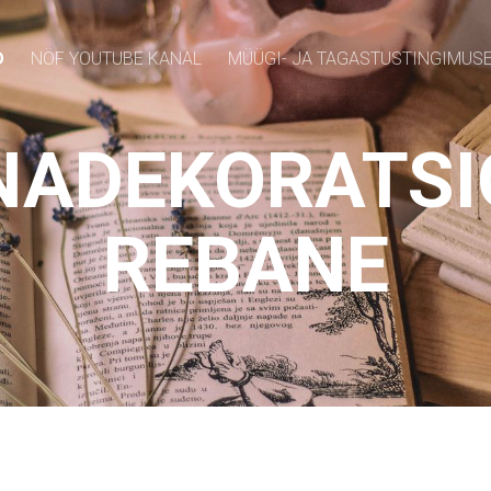
D
NÖF YOUTUBE KANAL
MÜÜGI- JA TAGASTUSTINGIMUS
NADEKORATS
REBANE