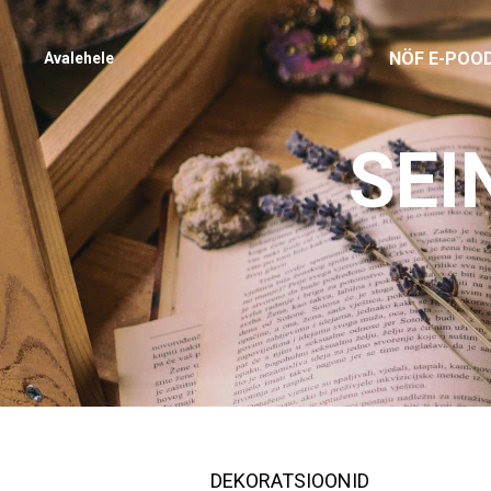
NÖF E-POO
Avalehele
SEI
DEKORATSIOONID