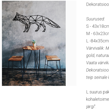
Dekoratsioo
Suurused:
S - 43x18c
M - 63x23c
L -84x35cm
Värvivalik: 
gold, natura
Vaata värvik
Dekoratsioo
teip seinale
L suurus pak
kohaletoimet
järgi".