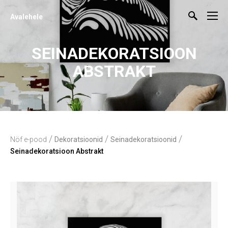
Avalehele
SEINADEKORATSIOON
ABSTRAKT
/
/
/
Nöf e-pood
Dekoratsioonid
Seinadekoratsioonid
Seinadekoratsioon Abstrakt