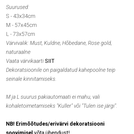
Suurused:
S - 43x34cm
M - 57x45cm
L - 73x57cm
Värvivalik: Must, Kuldne, Hõbedane, Rose gold,
naturaalne
Vaata värvikaarti
SIIT
Dekoratsioonile on paigaldatud kahepoolne teip
seinale kinnitamiseks.
M ja L suurus pakiautomaati ei mahu, vali
kohaletoimetamiseks "Kuller" või "Tulen ise järgi".
NB! Erimõõtudes/erivärvi dekoratsiooni
soovimisel
võta ühendust!