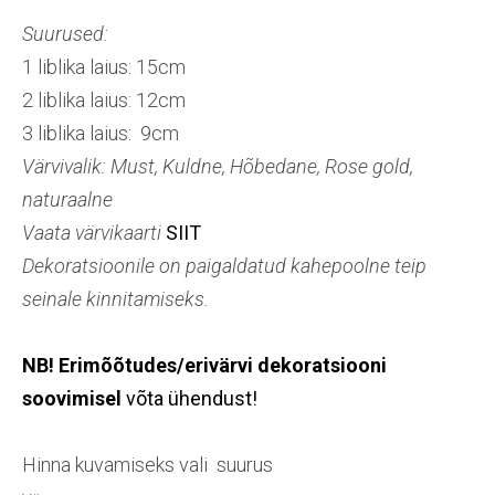
Suurused:
1 liblika laius: 15cm
2 liblika laius: 12cm
3 liblika laius: 9cm
Värvivalik: Must, Kuldne, Hõbedane, Rose gold,
naturaalne
Vaata värvikaarti
SIIT
Dekoratsioonile on paigaldatud kahepoolne teip
seinale kinnitamiseks.
NB! Erimõõtudes/erivärvi dekoratsiooni
soovimisel
võta ühendust!
Hinna kuvamiseks vali suurus