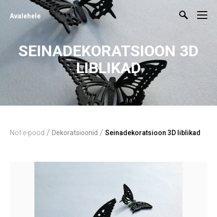
Avalehele
SEINADEKORATSIOON 3D
LIBLIKAD
/
/
Nöf e-pood
Dekoratsioonid
Seinadekoratsioon 3D liblikad