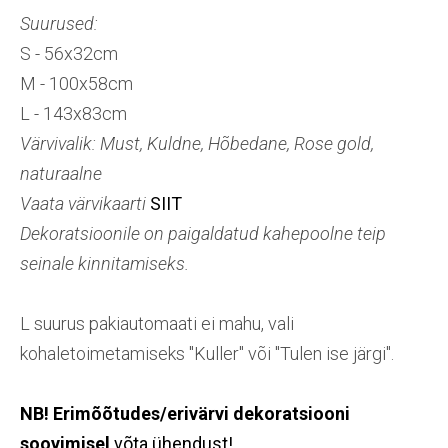
Suurused:
S - 56x32cm
M - 100x58cm
L - 143x83cm
Värvivalik: Must, Kuldne, Hõbedane, Rose gold,
naturaalne
Vaata värvikaarti
SIIT
Dekoratsioonile on paigaldatud kahepoolne teip
seinale kinnitamiseks.
L suurus pakiautomaati ei mahu, vali
kohaletoimetamiseks "Kuller" või "Tulen ise järgi".
NB! Erimõõtudes/erivärvi dekoratsiooni
soovimisel
võta ühendust!