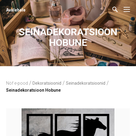
Avalehele
SEINADEKORATSIOON
HOBUNE
/
/
/
Nöf e-pood
Dekoratsioonid
Seinadekoratsioonid
Seinadekoratsioon Hobune