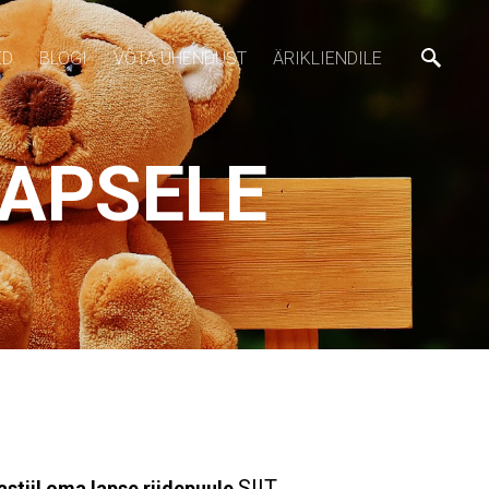
ED
BLOGI
VÕTA ÜHENDUST
ÄRIKLIENDILE
LAPSELE
SIIT
jastiil oma lapse riidepuule