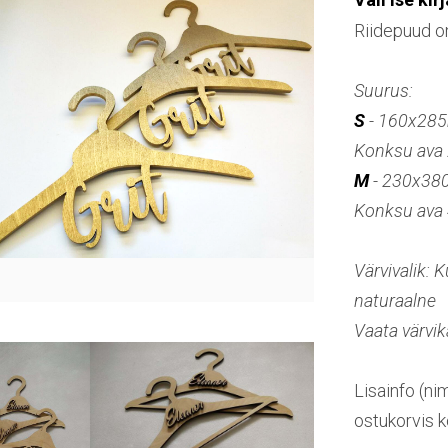
Riidepuud o
Suurus:
S
- 160x28
Konksu av
M
- 230x3
Konksu av
Värvivalik: 
naturaalne
Vaata värvik
Lisainfo (ni
ostukorvis k