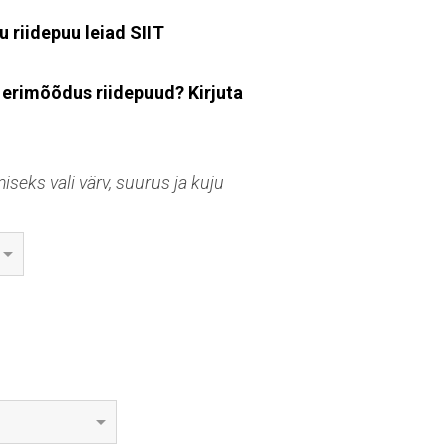
u riidepuu leiad
SIIT
 erimõõdus riidepuud? Kirjuta
seks vali värv, suurus ja kuju