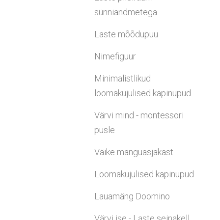
sünniandmetega
Laste mõõdupuu
Nimefiguur
Minimalistlikud
loomakujulised kapinupud
Värvi mind - montessori
pusle
Väike mänguasjakast
Loomakujulised kapinupud
Lauamäng Doomino
Värvi ise - Laste seinakell