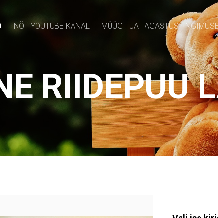
D
NÖF YOUTUBE KANAL
MÜÜGI- JA TAGASTUSTINGIMUS
NE RIIDEPUU 
Vali ise kir