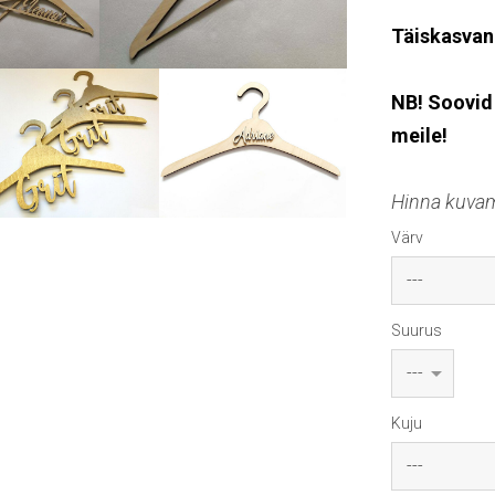
Täiskasvan
NB! Soovid
meile!
Hinna kuvami
Värv
Suurus
Kuju