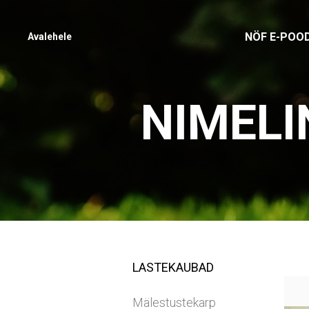
NÖF E-POO
Avalehele
NIMELI
LASTEKAUBAD
Mälestustekarp