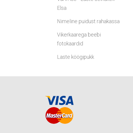
Elsa
Nimeline puidust rahakassa
Vikerkaarega beebi
fotokaardid
Laste köögipukk