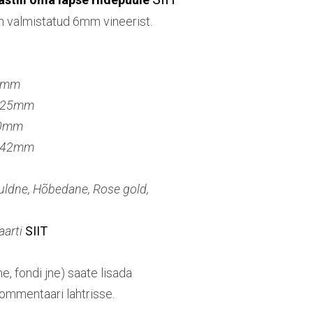
n valmistatud 6mm vineerist.
5mm
a 25mm
80mm
a 42mm
Kuldne, Hõbedane, Rose gold,
aarti
SIIT
me, fondi jne) saate lisada
ommentaari lahtrisse.