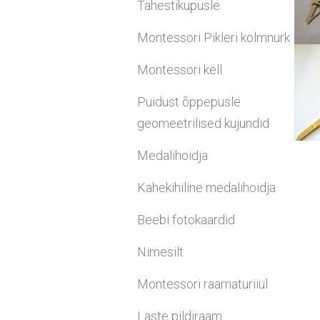
Tähestikupusle
Montessori Pikleri kolmnurk
Montessori kell
Puidust õppepusle
geomeetrilised kujundid
Medalihoidja
Kahekihiline medalihoidja
Beebi fotokaardid
Nimesilt
Montessori raamaturiiul
Laste pildiraam