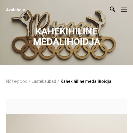
Avalehele
KAHEKIHILINE
MEDALIHOIDJA
/
/
Nöf e-pood
Lastekaubad
Kahekihiline medalihoidja