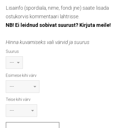
Lisainfo (spordiala, nime, fondi jne) saate lisada
ostukorvis kommentaari lahtrisse.
NB! Ei leidnud sobivat suurust? Kirjuta meile!
Hinna kuvamiseks vali värvid ja suurus
Suurus
Esimese kihi värv
Teise kihi värv