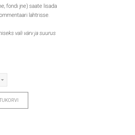
me, fondi jne) saate lisada
ommentaari lahtrisse.
seks vali värv ja suurus
TUKORVI