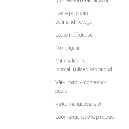
Montessori raamaturiiul
Laste pildiraam
sünniandmetega
Laste mõõdupuu
Nimefiguur
Minimalistlikud
loomakujulised kapinupud
Värvi mind - montessori
pusle
Väike mänguasjakast
Loomakujulised kapinupud