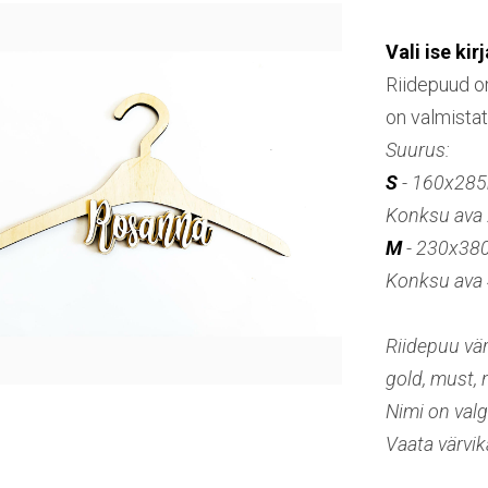
Vali ise kir
Riidepuud o
on valmista
Suurus:
S
- 160x28
Konksu av
M
- 230x3
Konksu av
Riidepuu vär
gold, must, 
Nimi on valg
Vaata värvik