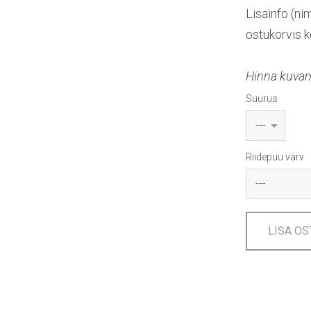
Lisainfo (ni
ostukorvis k
Hinna kuvami
Suurus
Riidepuu värv
LISA OS