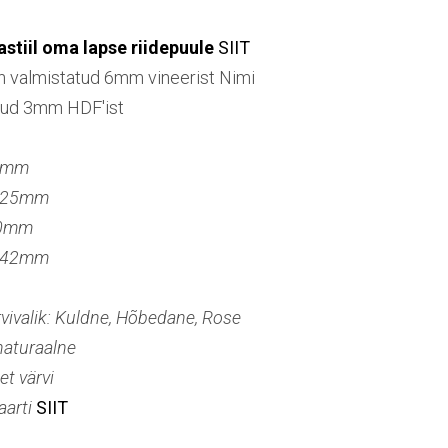
jastiil oma lapse riidepuule
SIIT
n valmistatud 6mm vineerist Nimi
tud 3mm HDF'ist
5mm
a 25mm
80mm
a 42mm
vivalik: Kuldne, Hõbedane, Rose
naturaalne
et värvi
aarti
SIIT