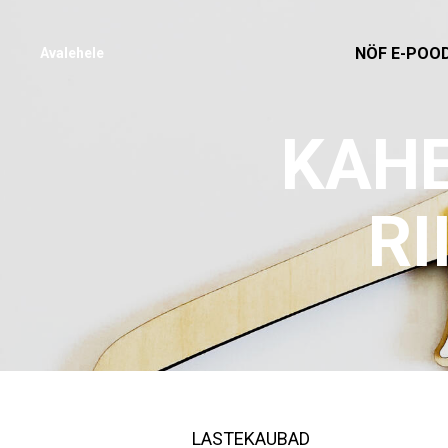
NÖF E-POO
Avalehele
KAHE
RI
LASTEKAUBAD