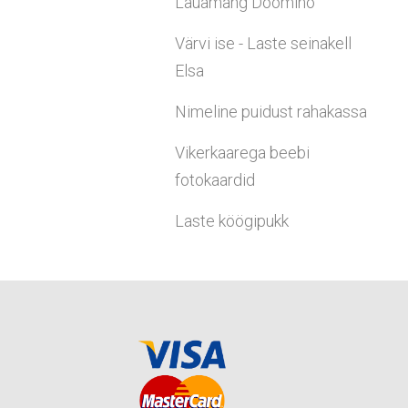
Lauamäng Doomino
Värvi ise - Laste seinakell
Elsa
Nimeline puidust rahakassa
Vikerkaarega beebi
fotokaardid
Laste köögipukk