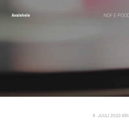
NÖF E-POO
Avalehele
9. JUULI 2020
KR