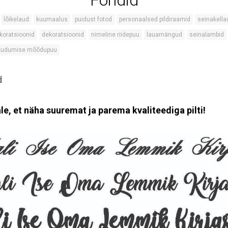
Fondid
lõikelaud
kuumaalus
puidust fotod
personaalsed pildiraamid
seinakella
koratsioonid
dekoratsioonid
nimeline riidepuu
lauamängud
seinalambid
 kudumise mõõdupuu
d
ale, et näha suuremat ja parema kvaliteediga pilti!