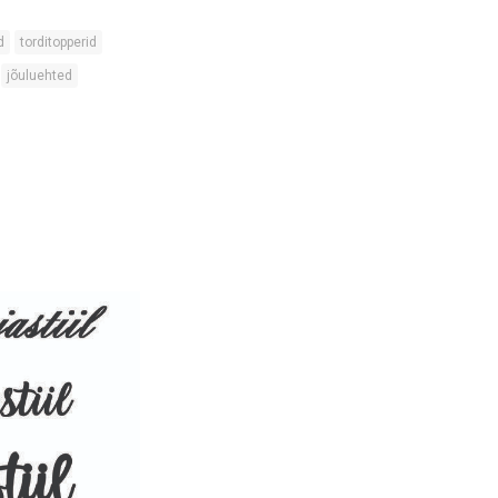
d
torditopperid
jõuluehted