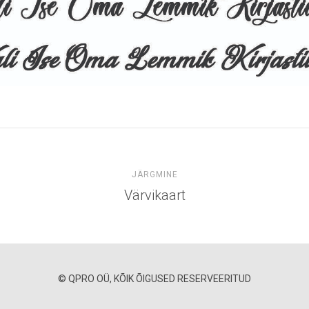
JÄRGMINE
Värvikaart
© QPRO OÜ, KÕIK ÕIGUSED RESERVEERITUD