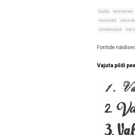
fondid
kristodisain
nimesildid
seina de
võtmehoidjad
soki
Fontide näidise
Vajuta pildi pe