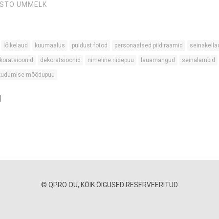
ISTO UMMELK
lõikelaud
kuumaalus
puidust fotod
personaalsed pildiraamid
seinakella
koratsioonid
dekoratsioonid
nimeline riidepuu
lauamängud
seinalambid
 kudumise mõõdupuu
d
© QPRO OÜ, KÕIK ÕIGUSED RESERVEERITUD