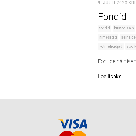
9. JUULI 2020
KR
Fondid
fondid
kristodisain
nimesildid
seina de
võtmehoidjad
soki
Fontide näidise
Loe lisaks