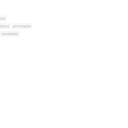
aser
litatud
personaalne
seinakellad