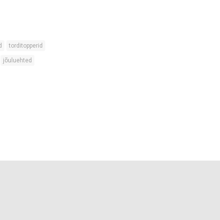
d
torditopperid
jõuluehted