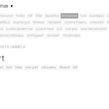
ITUSI
ratsioonid
fondid
hdf
hõbe
jõuluehted
kristodisain
kuld
kuumaalus
l
erlõikus
lauamängud
lõikelaud
naturaalne
nimeline riidepuu
nimesildid
õ
mid
puidule graveerimine
puidust fotod
puit
rose gold
seina dekoratsioonid
udumise mõõdupuu
torditopperid
värvikaart
võtmehoidjad
RISTO UMMELK
rt
art
kuld
hõbe
rose gold
naturaalne
õlitatud
hdf