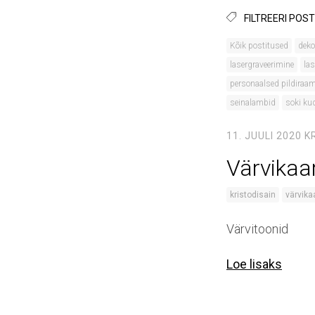
FILTREERI POST
Kõik postitused
deko
lasergraveerimine
las
personaalsed pildiraa
seinalambid
soki k
11. JUULI 2020
K
Värvikaa
kristodisain
värvika
Värvitoonid
Loe lisaks