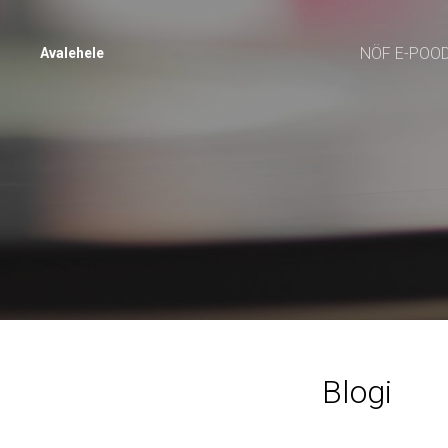
NÖF E-POO
Avalehele
Blogi