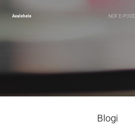
NÖF E-POO
Avalehele
Blogi