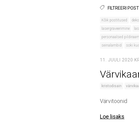
FILTREERI POST
Kõik postitused
deko
lasergraveerimine
las
personaalsed pildiraa
seinalambid
soki k
11. JUULI 2020
K
Värvikaa
kristodisain
värvika
Värvitoonid
Loe lisaks