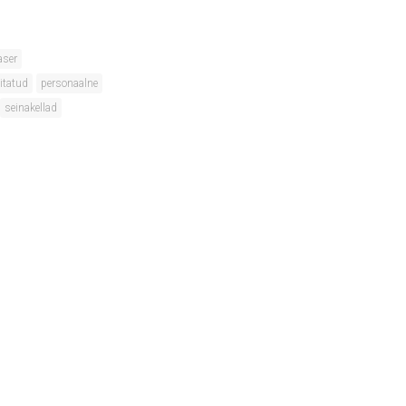
aser
litatud
personaalne
seinakellad