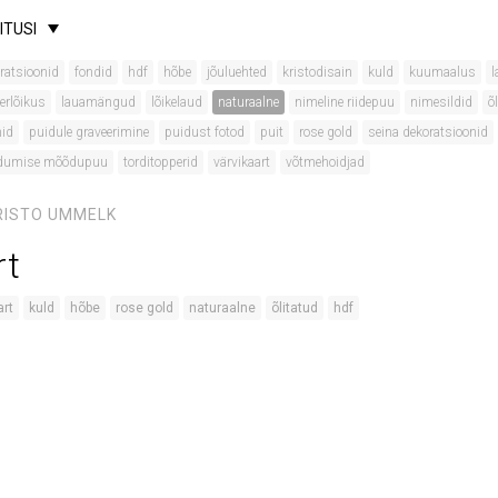
ITUSI
ratsioonid
fondid
hdf
hõbe
jõuluehted
kristodisain
kuld
kuumaalus
l
erlõikus
lauamängud
lõikelaud
naturaalne
nimeline riidepuu
nimesildid
õ
mid
puidule graveerimine
puidust fotod
puit
rose gold
seina dekoratsioonid
udumise mõõdupuu
torditopperid
värvikaart
võtmehoidjad
RISTO UMMELK
rt
art
kuld
hõbe
rose gold
naturaalne
õlitatud
hdf