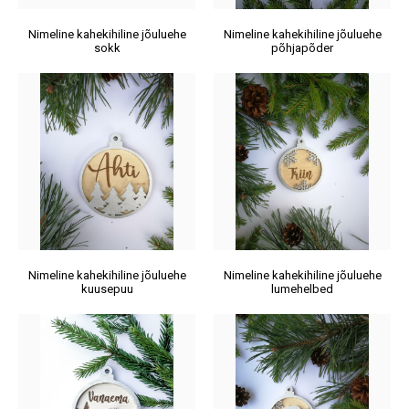
Nimeline kahekihiline jõuluehe
Nimeline kahekihiline jõuluehe
sokk
põhjapõder
Nimeline kahekihiline jõuluehe
Nimeline kahekihiline jõuluehe
kuusepuu
lumehelbed