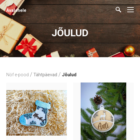
Avalehele
JÕULUD
/
/
Nöf e-pood
Tähtpäevad
Jõulud