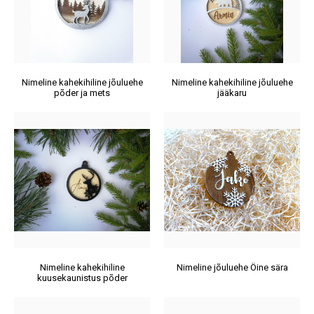
Nimeline kahekihiline jõuluehe
Nimeline kahekihiline jõuluehe
põder ja mets
jääkaru
Nimeline kahekihiline
Nimeline jõuluehe Öine sära
kuusekaunistus põder