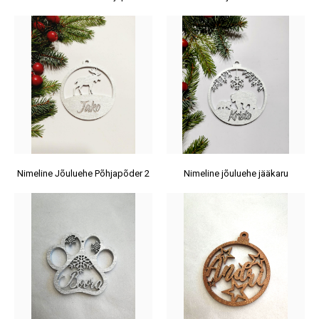
Nimeline Jõuluehe Põhjapõder 2
Nimeline jõuluehe jääkaru