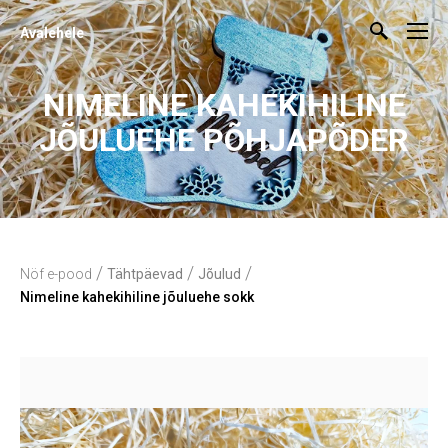
Avalehele
NIMELINE KAHEKIHILINE
JÕULUEHE PÕHJAPÕDER
/
/
/
Nöf e-pood
Tähtpäevad
Jõulud
Nimeline kahekihiline jõuluehe sokk