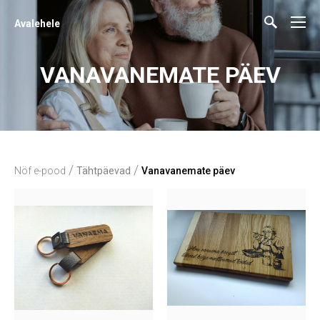
Avalehele
VANAVANEMATE PÄEV
/
/
Nöf e-pood
Tähtpäevad
Vanavanemate päev