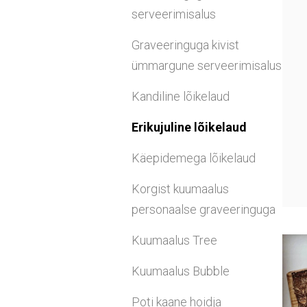
serveerimisalus
Graveeringuga kivist
ümmargune serveerimisalus
Kandiline lõikelaud
Erikujuline lõikelaud
Käepidemega lõikelaud
Korgist kuumaalus
personaalse graveeringuga
Kuumaalus Tree
Kuumaalus Bubble
Poti kaane hoidja