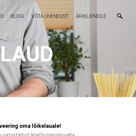
ED
BLOGI
VÕTA ÜHENDUST
ÄRIKLIENDILE
ELAUD
aveering oma lõikelauale!
 viimistletud linaõli-mesilasvaha