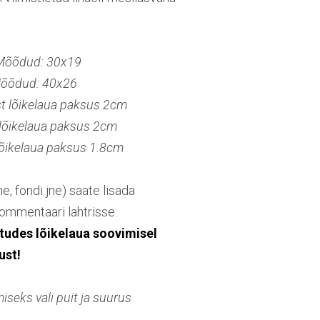
 Mõõdud: 30x19
Mõõdud: 40x26
 lõikelaua paksus 2cm
lõikelaua paksus 2cm
õikelaua paksus 1.8cm
me, fondi jne) saate lisada
ommentaari lahtrisse.
tudes lõikelaua soovimisel
ust!
seks vali puit ja suurus