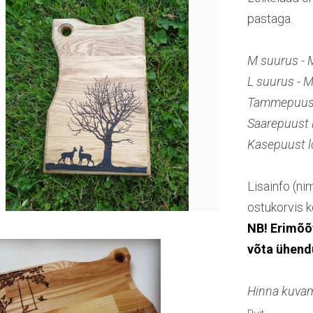
pastaga.
M suurus -
L suurus - 
Tammepuust
Saarepuust 
Kasepuust l
Lisainfo (ni
ostukorvis k
NB! Erimõõ
võta ühend
Hinna kuvami