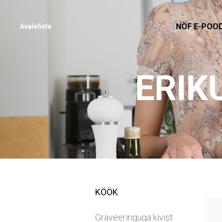
NÖF E-POO
Avalehele
ERIK
KÖÖK
Graveeringuga kivist