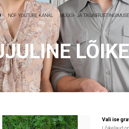
D
NÖF YOUTUBE KANAL
MÜÜGI- JA TAGASTUSTINGIMUS
UJULINE LÕIK
Vali ise gr
Lõikelaud on