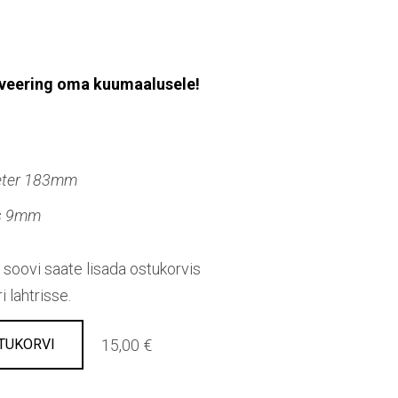
raveering oma kuumaalusele!
eter 183mm
s 9mm
soovi saate lisada ostukorvis
 lahtrisse.
15,00 €
TUKORVI