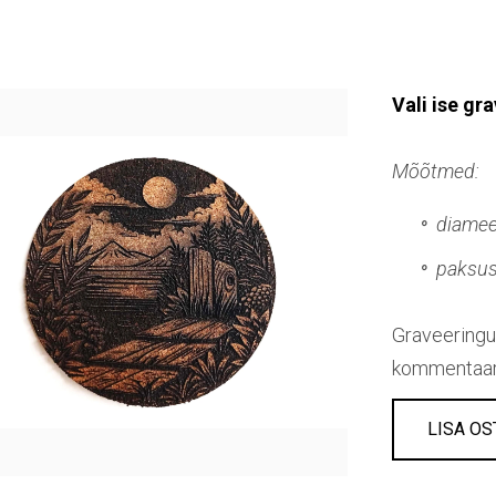
Vali ise g
Mõõtmed:
diame
paksu
Graveeringu 
kommentaari
LISA OS