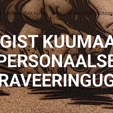
D
NÖF YOUTUBE KANAL
MÜÜGI- JA TAGASTUSTINGIMUS
GIST KUUMA
PERSONAALS
RAVEERINGU