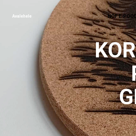
NÖF E-POO
Avalehele
KOR
G