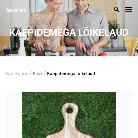
Avalehele
KÄEPIDEMEGA LÕIKELAUD
/
/
Nöf e-pood
Köök
Käepidemega lõikelaud