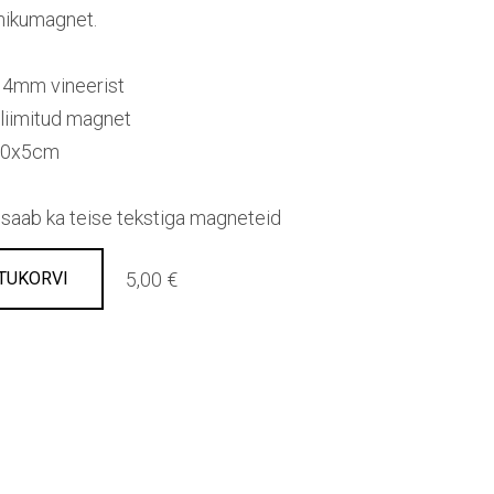
mikumagnet.
 4mm vineerist
 liimitud magnet
10x5cm
 saab ka teise tekstiga magneteid
5,00 €
TUKORVI