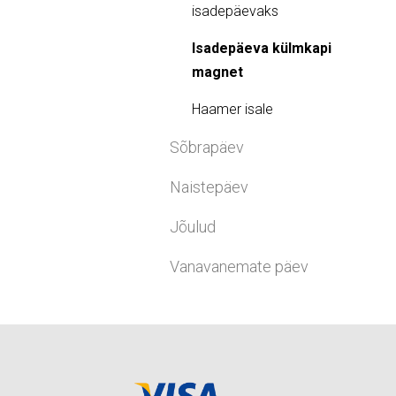
isadepäevaks
Isadepäeva külmkapi
magnet
Haamer isale
Sõbrapäev
Naistepäev
Jõulud
Vanavanemate päev