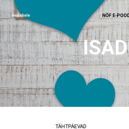
NÖF E-POO
Avalehele
ISA
TÄHTPÄEVAD