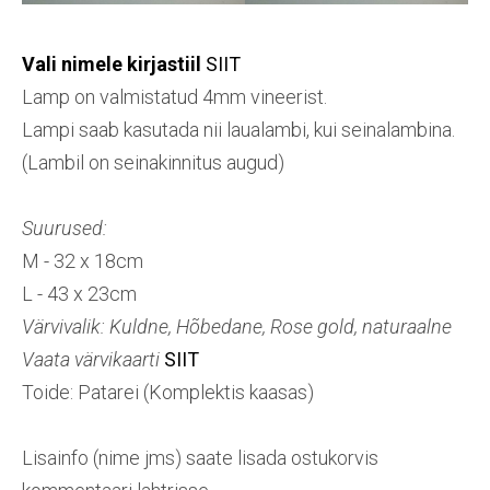
Vali nimele kirjastiil
SIIT
Lamp on valmistatud 4mm vineerist.
Lampi saab kasutada nii laualambi, kui seinalambina.
(Lambil on seinakinnitus augud)
Suurused:
M - 32 x 18cm
L - 43 x 23cm
Värvivalik: Kuldne, Hõbedane, Rose gold, naturaalne
Vaata värvikaarti
SIIT
Toide: Patarei (Komplektis kaasas)
Lisainfo (nime jms) saate lisada ostukorvis