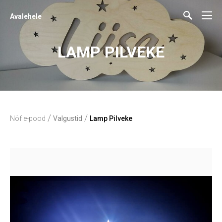
Avalehele
LAMP PILVEKE
/
/
Nöf e-pood
Valgustid
Lamp Pilveke