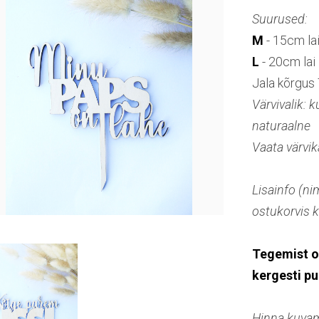
Suurused:
M
- 15cm la
L
- 20cm lai
Jala kõrgus
Värvivalik: 
naturaalne
Vaata värvik
Lisainfo (ni
ostukorvis 
Tegemist o
kergesti p
Hinna kuvami