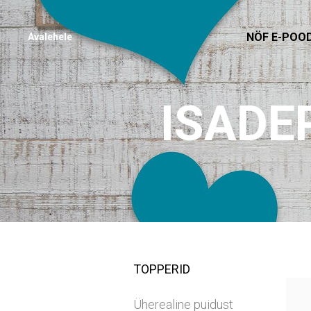
NÖF E-POO
Avalehele
ISADE
TOPPERID
Üherealine puidust