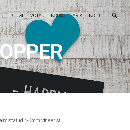
ED
BLOGI
VÕTA ÜHENDUST
ÄRIKLIENDILE
TOPPER
almistatud 4-6mm vineerist.