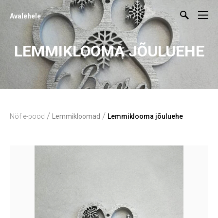
Avalehele
LEMMIKLOOMA JÕULUEHE
/
/
Nöf e-pood
Lemmikloomad
Lemmiklooma jõuluehe