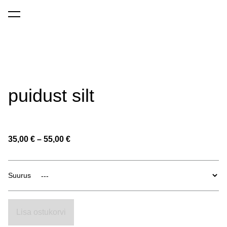
Avalehele
lisati ostukorvi.
Vaata ostukorvi
puidust silt
35,00 €
–
55,00 €
Suurus
Lisa ostukorvi