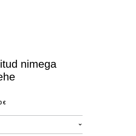
lisati ostukorvi.
Vaata ostukorvi
dile
itud nimega
ehe
0 €