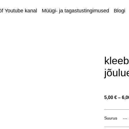
öf Youtube kanal
Müügi- ja tagastustingimused
Blogi
Äriklien
kleeb
jõulu
5,00 €
–
6,0
Suurus