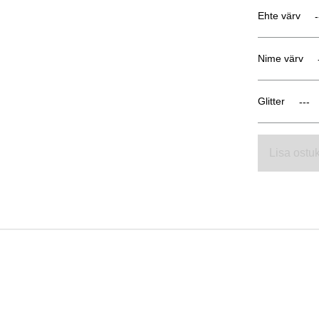
Ehte värv
Nime värv
Glitter
Lisa ostuk