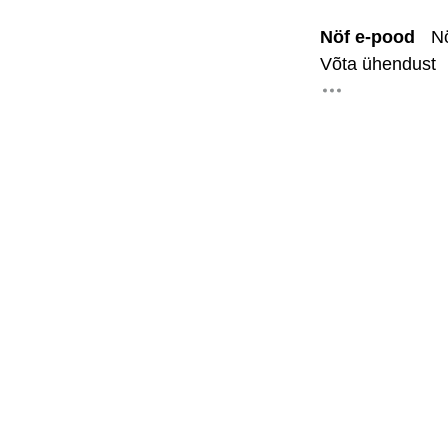
Nöf e-pood
N
Avalehele
Võta ühendust