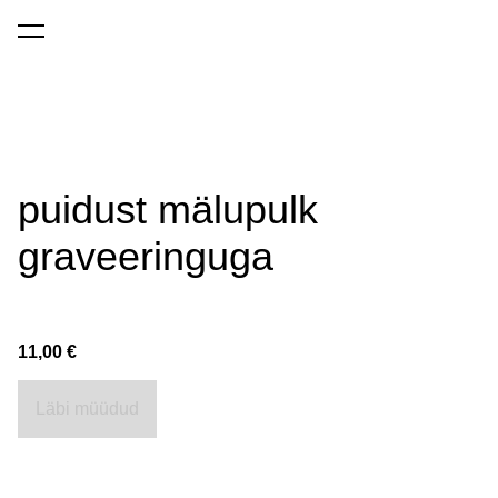
Avalehele
lisati ostukorvi.
Vaata ostukorvi
puidust mälupulk
graveeringuga
11,00 €
Läbi müüdud