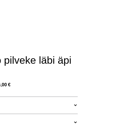
lisati ostukorvi.
Vaata ostukorvi
dile
pilveke läbi äpi
,00 €