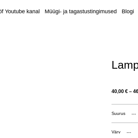
öf Youtube kanal
Müügi- ja tagastustingimused
Blogi
Äriklien
Lamp 
40,00 €
–
46
Suurus
Värv