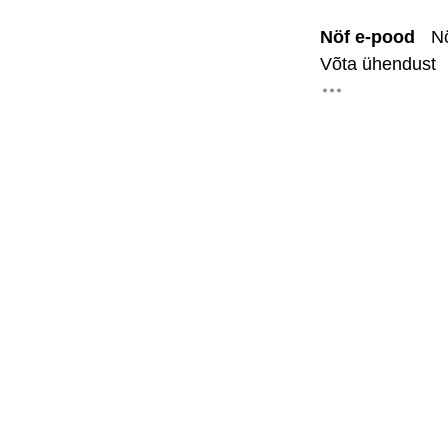
Nöf e-pood
N
Avalehele
Võta ühendust