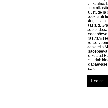
unikaalne. 
hommikusöög
juustude ja 
kööki stiili
kingitus, m
aastaid. Gr
sobib ideaa
isadepäeva
kasutamisek
või serveer
aastateks M
isadepäevak
lõikelaud P
muudab kingi
igapäevasek
isale
Lisa ostuk