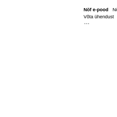
Nöf e-pood
N
Avalehele
Võta ühendust