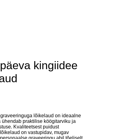
lisati ostukorvi.
Vaata ostukorvi
dile
päeva kingiidee
laud
graveeringuga lõikelaud on ideaalne
s ühendab praktilise köögitarviku ja
tuse. Kvaliteetsest puidust
 lõikelaud on vastupidav, mugav
personaalse graveeringu abil tõeliselt