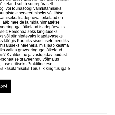
Lõikelaud sobib suurepäraselt
i või lõunasöögi valmistamiseks,
suupistete serveerimiseks või lihtsalt
 lisamiseks. Isadepäeva lõikelaud on
is jääb meelde ja mida hinnatakse
aveeringuga lõikelaud isadepäevaks
lselt: Personaalseks kingituseks
ks või sünnipäevaks Igapäevaseks
s köögis Kauniks sisustuselemendiks
imisaluseks Meeneks, mis jääb kestma
iks valida graveeringuga lõikelaud
s? Kvaliteetne ja vastupidav puidust
ersonaalse graveeringu võimalus
tuse eriliseks Praktiline ese
s kasutamiseks Täiuslik kingitus igale
orvi