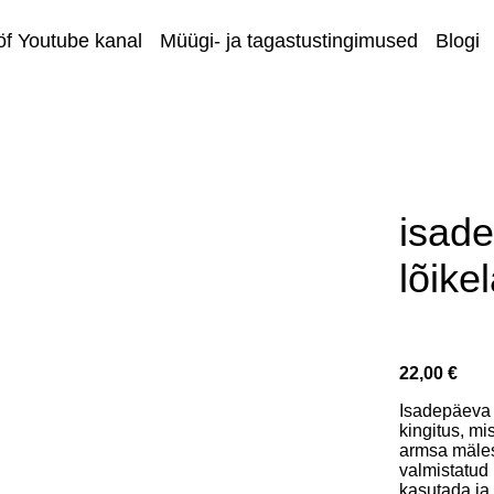
öf Youtube kanal
Müügi- ja tagastustingimused
Blogi
Äriklien
isade
lõike
22,00 €
Isadepäeva 
kingitus, mi
armsa mäles
valmistatud
kasutada ja 